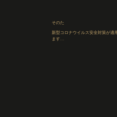
ヘアドライヤー

​清掃用品

シャンプー

コンディショナー

そのた
​ボディソープ

ウォッシュレット (ビデ)

新型コロナウイルス安全対策が適
給湯

寝室とランドリー

ます

無料洗濯機（室内）

セキュリティカメラ／録音機器

無料乾燥機（室内）

一酸化炭素警報機

必需品

煙感知器
タオル、シーツ、石鹸、トイレッ
ー

​ハンガー

シーツ類

予備の枕と毛布

遮光カーテン

アイロン

衣類用乾燥ラック

エンターテインメント

LAN接続

43型ハイビジョンテレビ（Fire TV
Amazonプライム・ビデオ）
