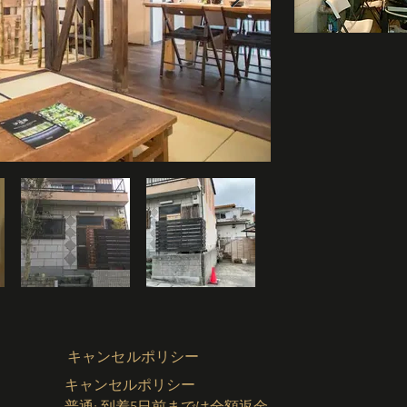
して利用していた
為、オーナー自ら
理想の古民家宿に
畳のリビングに創
洋風風呂とレイン
し、日々の疲れを
光ファイバーケーブ
速メッシュWiFi(30
導入済)ですので
心してご利用いただ
レジャービジネス
上の居住空間を求
民家宿です。
​キャンセルポリシー
キャンセルポリシー

普通: 到着5日前までは全額返金
