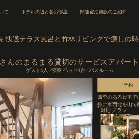
いて
ホテル周辺と各お部屋
関連宿泊施設のご紹介
装 快適テラス風呂と竹林リビングで癒しの
riさんのまるまる貸切のサービスアパー
ゲスト6人 2寝室 ベッド4台 1バスルーム
予約
四季のある日本で
特に東西北を山で
​対応プラン
暑く、冬は底冷え
この家はオーナー
た古民家で、数年