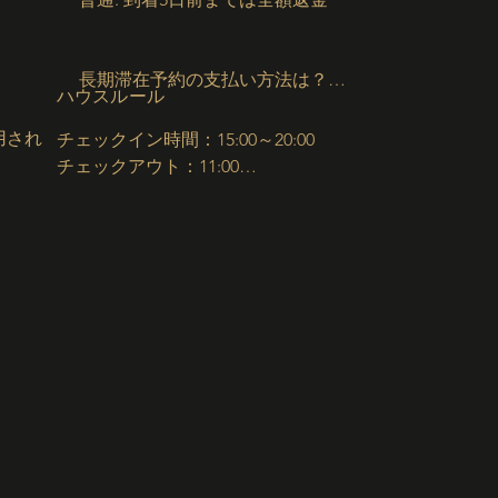
長期滞在予約の支払い方法は？

​ハウスルール
用され
チェックイン時間：15:00～20:00

しばらく滞在されるご予定ですか？ 素敵な
チェックアウト：11:00

時間をお過ごしください。28泊以上のご予約
セルフチェックイン（キーボックス）

のお支払いの仕組みは次のとおりです。

禁煙

トペーパ
ペットお断り

パーティー&イベントお断り
初月分は頭金払い：初月分の料金は前払いで
請求されますが、ホストへの送金はチェック
インの24時間後まで保留されます。

月払い：翌月の料金は、チェックインの約1
か月後に同じお支払い方法に請求され、それ
以降も宿泊が終了するまで同様の方法で請求
されます。

、
月額料金は予約開始時に固定されます。支払