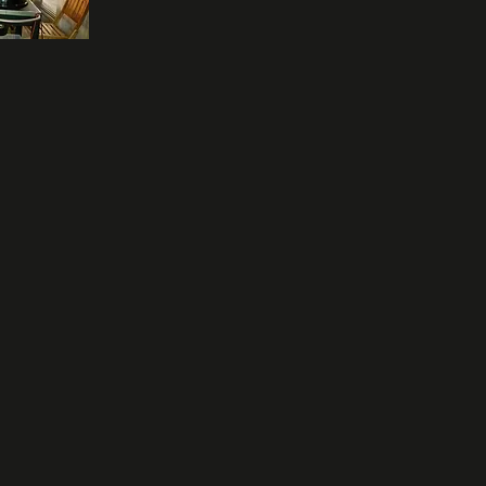
ものを、宿泊施設として再利用する
が数ヶ月かけて痛んだ内装を改築し
近づけました。

作した竹林とテラスルームに施した
シャワーは優れた癒し効果を発揮
癒してくれる事でしょう。

ルを敷設しWiFi6の導入により高
0-500Mbps）で通信可能(2021年12月
、ワ―ケーションやテレワークにも安
けます。

を通して世界を旅するオーナーが極
めて自ら創り上げた古民家再利用の