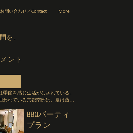
お問い合わせ／Contact
More
時間を。
トメント
は季節を感じ生活がなされている。
囲われている京都南部は、夏は蒸し
してとても寒い。

BBQパーティ
宅に隣接する建築後50年ほど経過し
プラン
前にオーナーが購入し会社の倉庫と